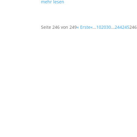
mehr lesen
Seite 246 von 249
« Erste
«
...
10
20
30
...
244
245
246