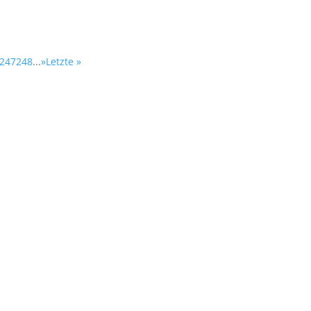
247
248
...
»
Letzte »