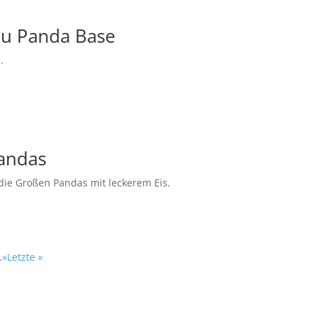
du Panda Base
.
Pandas
die Großen Pandas mit leckerem Eis.
.
»
Letzte »