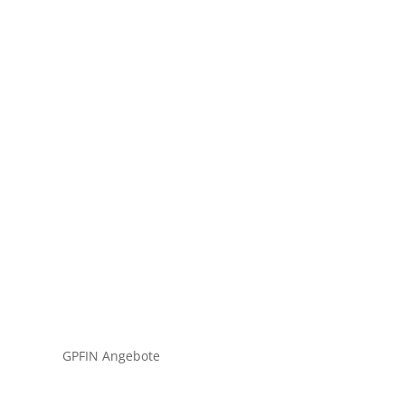
tium dolor turpis, quis blandit a eros nec
GPFIN Angebote