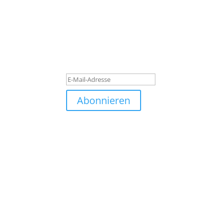
Subscribe to our newslett
Quisque pretium dolor turpis, quis blandit tu
luctus laoreet. Quisque pretium dolor turpis, q
Erfolgsmeldung
Abonnieren