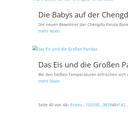
Die Babys auf der Cheng
Die neuen Bewohner der Chengdu Panda Base
mehr lesen
Das Eis und die Großen 
Bei den heißen Temperaturen erfrischen sich 
mehr lesen
Seite 40 von 48
« Erste
«
...
10
20
30
...
38
39
40
41
42
..