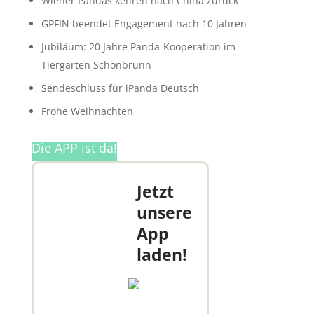
Wiener Pandas kehren nach China zurück
GPFIN beendet Engagement nach 10 Jahren
Jubiläum: 20 Jahre Panda-Kooperation im
Tiergarten Schönbrunn
Sendeschluss für iPanda Deutsch
Frohe Weihnachten
Die APP ist da!
Jetzt
unsere
App
laden!