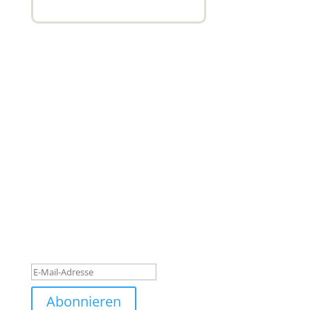
Subscribe to our newsletter
Quisque pretium dolor turpis, quis blandit turpis
semper ut. Nam malesuada eros nec luctus laoreet.
Quisque pretium dolor turpis, quis blandit a eros
nec luctus laoreet. Quisque pretium dolor turpis,
quis blandit.
Erfolgsmeldung
Abonnieren