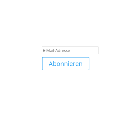
Subscribe to our newslett
Quisque pretium dolor turpis, quis blandit tu
luctus laoreet. Quisque pretium dolor turpis, q
Erfolgsmeldung
Abonnieren