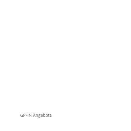
tium dolor turpis, quis blandit a eros nec
GPFIN Angebote