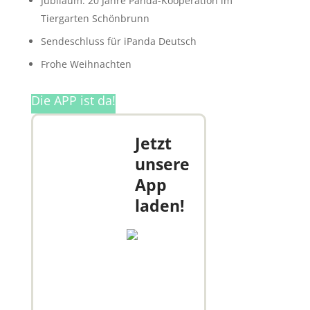
Jubiläum: 20 Jahre Panda-Kooperation im
Tiergarten Schönbrunn
Sendeschluss für iPanda Deutsch
Frohe Weihnachten
Die APP ist da!
Jetzt
unsere
App
laden!