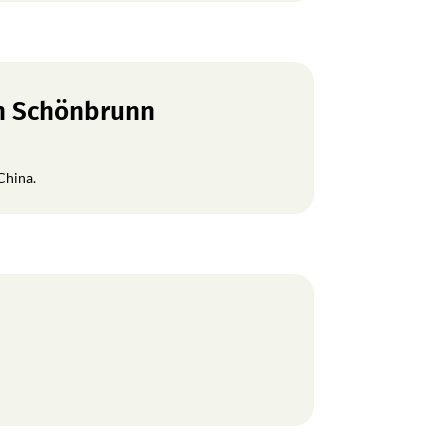
en Schönbrunn
China.