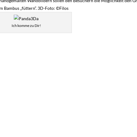
handgemalten Wandbildern sollen den Besuchern die Möglichkeit den G
em Bambus „füttern“. 3D-Foto: ©Filos
Ich komme zu Dir!