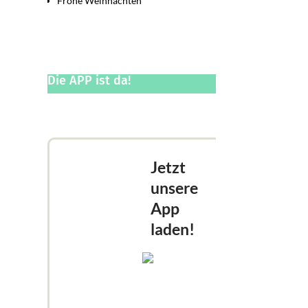
Frohe Weihnachten
Die APP ist da!
Jetzt
unsere
App
laden!