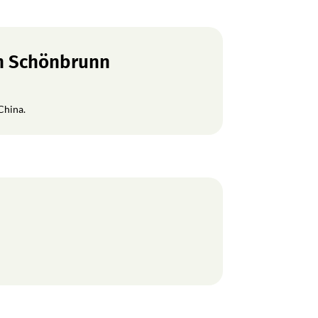
en Schönbrunn
China.