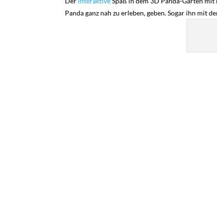
Der
interaktive
Spaß in dem 3D Panda-Garten mit 
Panda ganz nah zu erleben, geben. Sogar ihn mit d