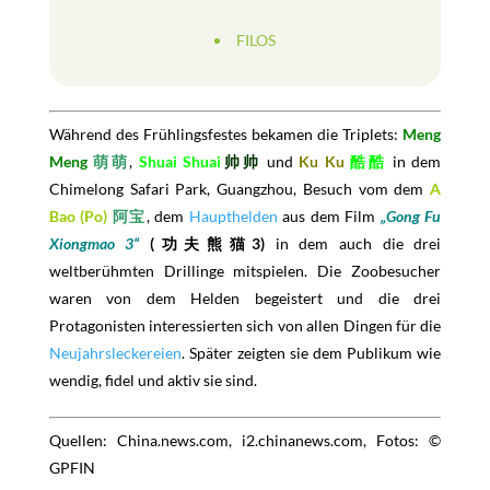
FILOS
Während des Frühlingsfestes bekamen die Triplets:
Meng
Meng
萌萌
,
Shuai Shuai
帅帅
und
Ku Ku
酷酷
in dem
Chimelong Safari Park, Guangzhou, Besuch vom dem
A
Bao (Po)
阿宝
, dem
Haupthelden
aus dem Film
„Gong Fu
Xiongmao 3“
(功夫熊猫3)
in dem auch die drei
weltberühmten Drillinge mitspielen. Die Zoobesucher
waren von dem Helden begeistert und die drei
Protagonisten interessierten sich von allen Dingen für die
Neujahrsleckereien
. Später zeigten sie dem Publikum wie
wendig, fidel und aktiv sie sind.
Quellen: China.news.com, i2.chinanews.com, Fotos: ©
GPFIN