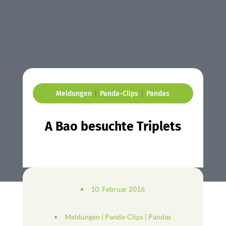
|
|
Meldungen
Panda-Clips
Pandas
A Bao besuchte Triplets
10. Februar 2016
Meldungen
|
Panda-Clips
|
Pandas