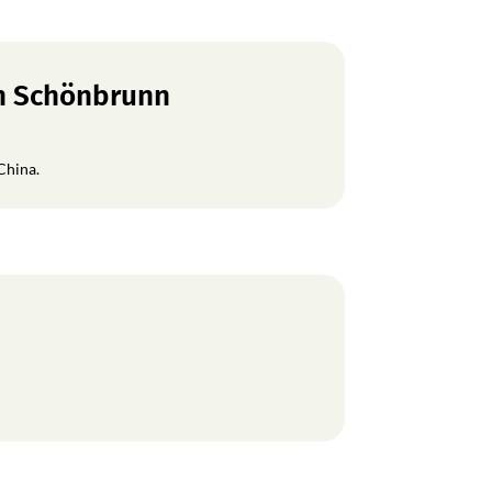
en Schönbrunn
China.