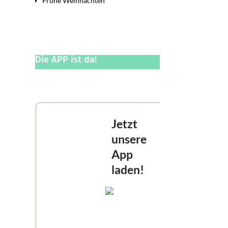
Frohe Weihnachten
Die APP ist da!
Jetzt
unsere
App
laden!