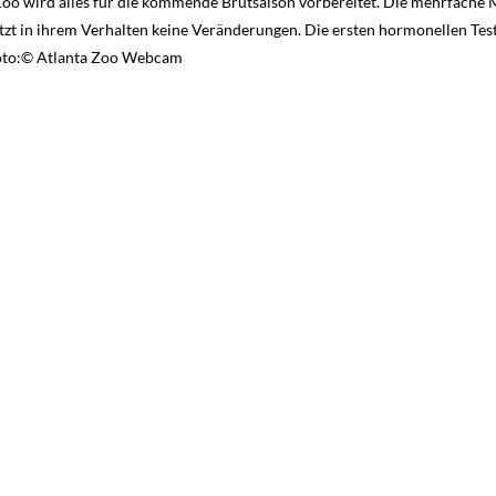
Zoo wird alles für die kommende Brutsaison vorbereitet. Die mehrfache
 jetzt in ihrem Verhalten keine Veränderungen. Die ersten hormonellen Tes
Foto:© Atlanta Zoo Webcam