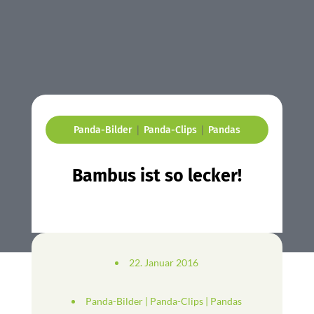
|
|
Panda-Bilder
Panda-Clips
Pandas
Bambus ist so lecker!
22. Januar 2016
Panda-Bilder
|
Panda-Clips
|
Pandas