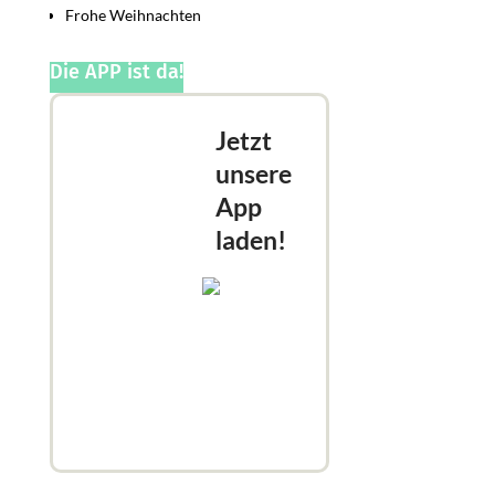
Frohe Weihnachten
Die APP ist da!
Jetzt
unsere
App
laden!