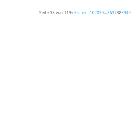
Seite 38 von 119
« Erste
«
...
10
20
30
...
36
37
38
39
40