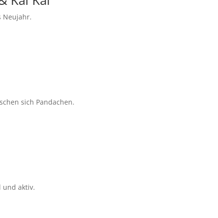
& Kai Kai
s Neujahr.
schen sich Pandachen.
 und aktiv.