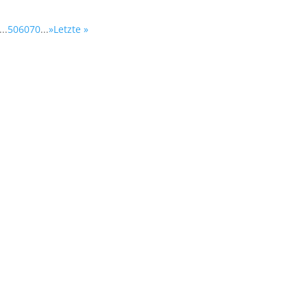
...
50
60
70
...
»
Letzte »