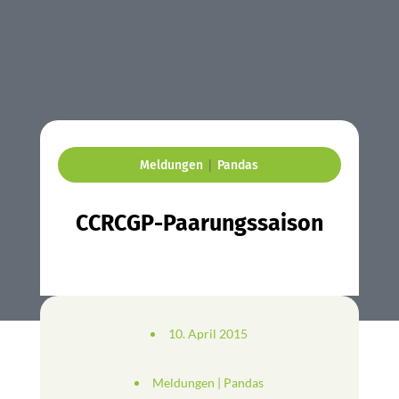
|
Meldungen
Pandas
CCRCGP-Paarungssaison
10. April 2015
Meldungen
|
Pandas