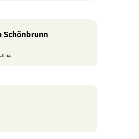
en Schönbrunn
China.