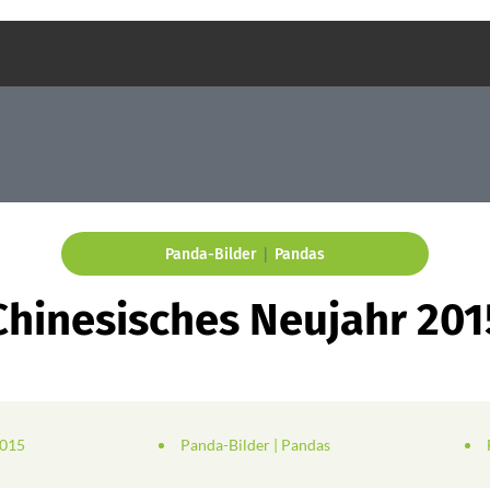
|
Panda-Bilder
Pandas
Chinesisches Neujahr 201
2015
Panda-Bilder
|
Pandas