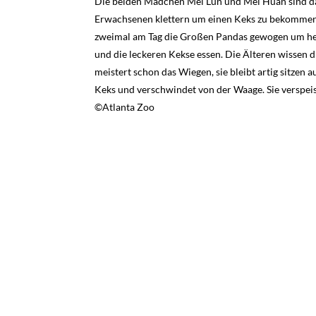
Die beiden Mädchen Mei Lun und Mei Huan sind dab
Erwachsenen klettern um einen Keks zu bekommen,
zweimal am Tag die Großen Pandas gewogen um herau
und die leckeren Kekse essen. Die Älteren wissen d
meistert schon das Wiegen, sie bleibt artig sitzen 
Keks und verschwindet von der Waage. Sie verspeist
©Atlanta Zoo