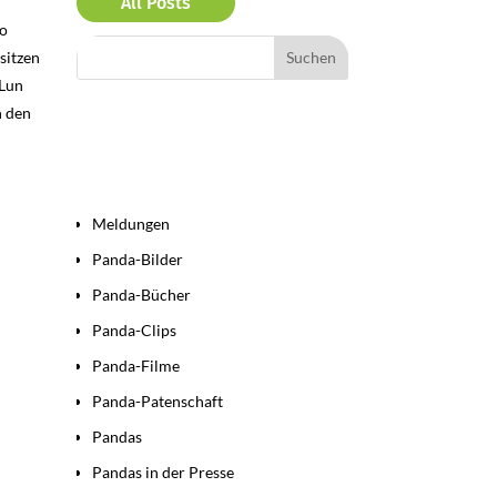
All Posts
oo
sitzen
 Lun
h den
Bereiche
Meldungen
Panda-Bilder
Panda-Bücher
Panda-Clips
Panda-Filme
Panda-Patenschaft
Pandas
Pandas in der Presse