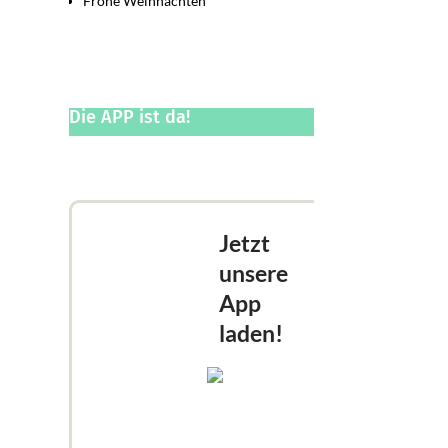
Frohe Weihnachten
Die APP ist da!
Jetzt
unsere
App
laden!