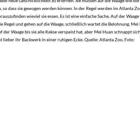
ei neue Geschicklichkeit zu erlernen. Sie müssen auf die Waage wie die
 so dass sie gewogen werden können. In der Regel werden im Atlanta Z
szufinden wieviel sie essen. Es ist eine einfache Sache. Auf der Waage 
ie Regel und gehen auf die Waage, schließlich wartet die Belohnung. Mei
auf der Waage bis sie alle Kekse verspeist hat, aber Mei Huan schnappt sic
 lieber ihr Backwerk in einer ruhigen Ecke. Quelle: Atlanta Zoo, Foto: