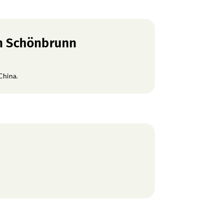
en Schönbrunn
China.