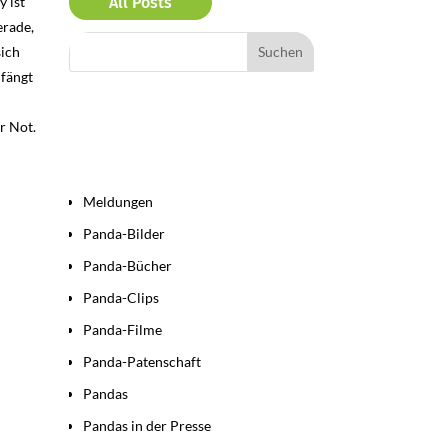
y ist
All Posts
erade,
sich
 fängt
r
r Not.
Bereiche
Meldungen
Panda-Bilder
Panda-Bücher
Panda-Clips
Panda-Filme
Panda-Patenschaft
Pandas
Pandas in der Presse