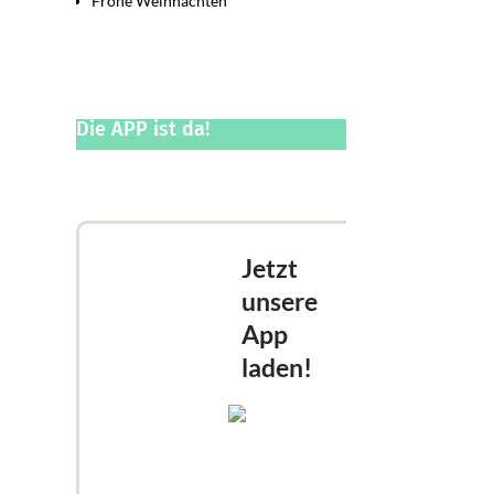
Frohe Weihnachten
Die APP ist da!
Jetzt
unsere
App
laden!