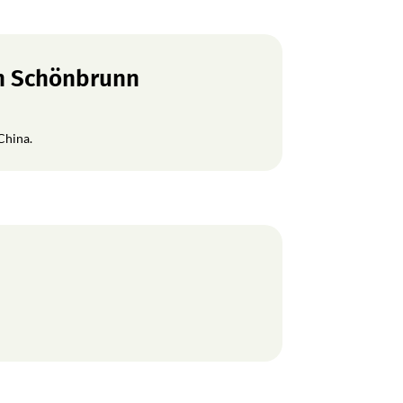
en Schönbrunn
China.