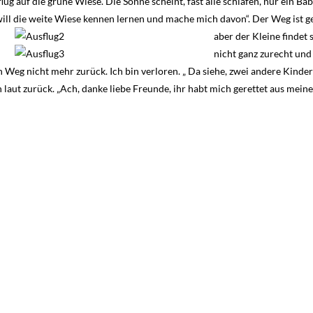
 auf die grüne Wiese. Die Sonne scheint, fast alle schlafen, nur ein Bab
 will die weite Wiese kennen lernen und mache mich davon“.
Der Weg ist g
aber der Kleine findet 
nicht ganz zurecht und
n Weg nicht mehr zurück. Ich bin verloren. „ Da siehe, zwei andere Kinde
aut zurück. „Ach, danke liebe Freunde, ihr habt mich gerettet aus meine