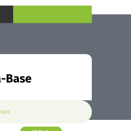
a-Base
FILOS