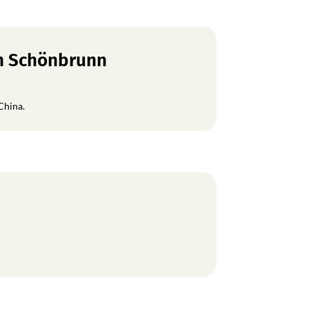
en Schönbrunn
China.