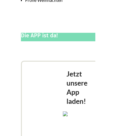
Frohe Weihnachten
Die APP ist da!
Jetzt
unsere
App
laden!