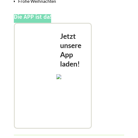
Frohe Weihnachten
Die APP ist da!
Jetzt
unsere
App
laden!