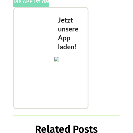
Die APP ist da!
Jetzt
unsere
App
laden!
Related Posts