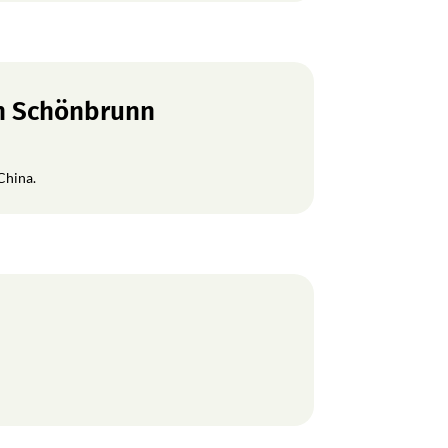
en Schönbrunn
China.