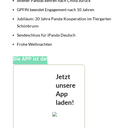
Wiener Pandas kehren nach China zurück
GPFIN beendet Engagement nach 10 Jahren
Jubiläum: 20 Jahre Panda-Kooperation im Tiergarten
Schönbrunn
Sendeschluss für iPanda Deutsch
Frohe Weihnachten
Die APP ist da!
Jetzt
unsere
App
laden!