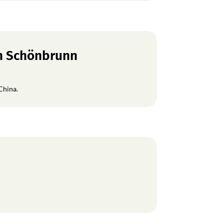
en Schönbrunn
China.