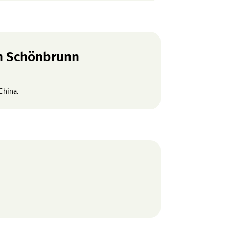
en Schönbrunn
China.