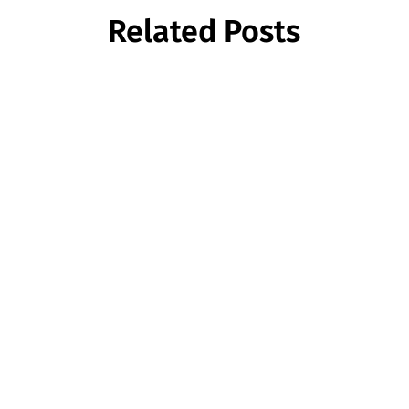
Related Posts
Die Organisation Giant Panda Friends (GPFIN) hat
offiziell bekannt gegeben, dass sie ihre Aktivitäten
zum Schutz der Großen Pandas einstellt.