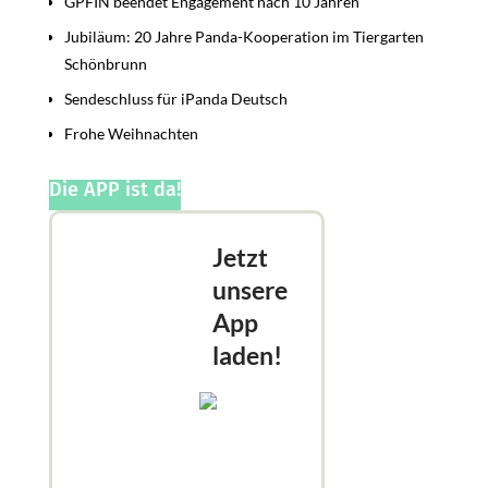
GPFIN beendet Engagement nach 10 Jahren
Jubiläum: 20 Jahre Panda-Kooperation im Tiergarten
Schönbrunn
Sendeschluss für iPanda Deutsch
Frohe Weihnachten
Die APP ist da!
Jetzt
unsere
App
laden!