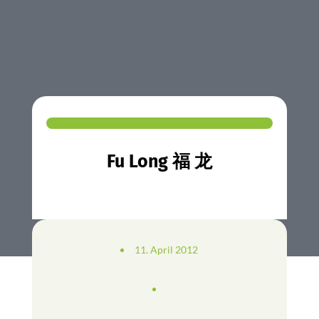
Fu Long 福 龙
11. April 2012