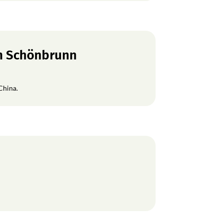
en Schönbrunn
China.