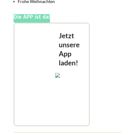
Frohe Weihnachten
Die APP ist da!
Jetzt
unsere
App
laden!