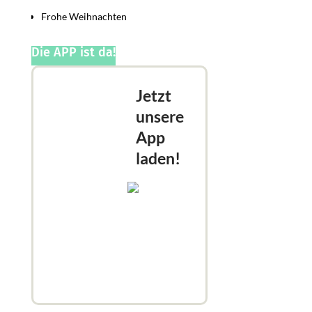
Frohe Weihnachten
Die APP ist da!
Jetzt
unsere
App
laden!