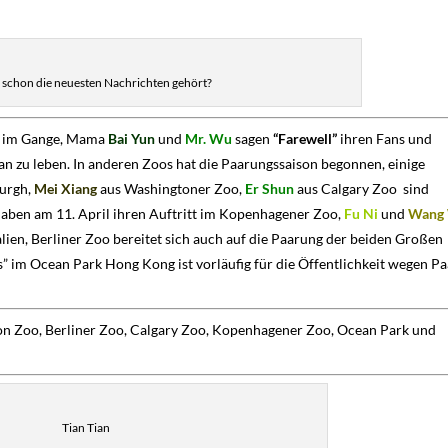
 schon die neuesten Nachrichten gehört?
en im Gange, Mama
Bai Yun
und
Mr. Wu
sagen
“Farewell”
ihren Fans und
n zu leben. In anderen Zoos hat die Paarungssaison begonnen, einige
urgh,
Mei Xiang
aus Washingtoner Zoo,
Er Shun
aus Calgary Zoo sind
aben am 11. April ihren Auftritt im Kopenhagener Zoo,
Fu Ni
und
Wang
lien, Berliner Zoo bereitet sich auch auf die Paarung der beiden Großen
s” im Ocean Park Hong Kong ist vorläufig für die Öffentlichkeit wegen P
on Zoo, Berliner Zoo, Calgary Zoo, Kopenhagener Zoo, Ocean Park und
Tian Tian