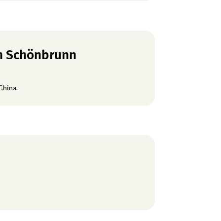
en Schönbrunn
China.