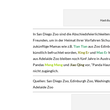
Hast du
In San Diego Zoo sind die Abschiedsfeierlichkeit
Freunden, um in der Heimat ihrer Vorfahren Sichua
zukünftige Mamas wie z.B.
Tian Tian
aus Zoo Edinb
künstlich befruchtet worden,
Xing Er
und
Mao Er
h
aus Adelaide Zoo bleiben noch fünf Jahre in Austra
Pandas
Meng Meng
und
Jiao Qing
vor
, “Panda Hau
nicht zugänglich.
Quellen: San Diego Zoo, Edinburgh Zoo, Washingt
Adelaide Zoo