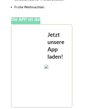
Frohe Weihnachten
Die APP ist da!
Jetzt
unsere
App
laden!