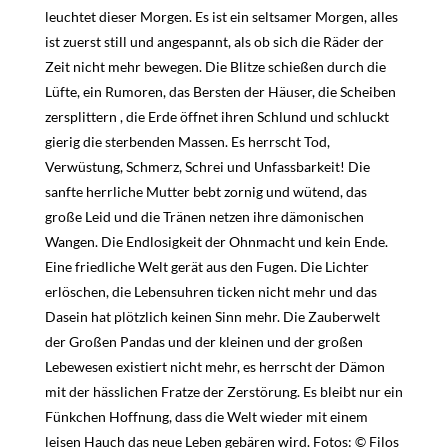
leuchtet dieser Morgen.
Es ist ein seltsamer Morgen, alles
ist zuerst still und angespannt, als ob sich die Räder der
Zeit nicht mehr bewegen. Die Blitze schießen durch die
Lüfte, ein Rumoren, das Bersten der Häuser, die Scheiben
zersplittern , die Erde öffnet ihren Schlund und schluckt
gierig die sterbenden Massen. Es herrscht Tod,
Verwüstung, Schmerz, Schrei und Unfassbarkeit! Die
sanfte herrliche Mutter bebt zornig und wütend, das
große Leid und die Tränen netzen ihre dämonischen
Wangen. Die Endlosigkeit der Ohnmacht und kein Ende.
Eine friedliche Welt gerät aus den Fugen. Die Lichter
erlöschen, die Lebensuhren ticken nicht mehr und das
Dasein hat plötzlich keinen Sinn mehr. Die Zauberwelt
der Großen Pandas und der kleinen und der großen
Lebewesen existiert nicht mehr, es herrscht der Dämon
mit der hässlichen Fratze der Zerstörung. Es bleibt nur ein
Fünkchen Hoffnung, dass die Welt wieder mit einem
leisen Hauch das neue Leben gebären wird. Fotos: © Filos