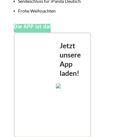
Sendeschluss für iPanda Deutsch
Frohe Weihnachten
Die APP ist da!
Jetzt
unsere
App
laden!