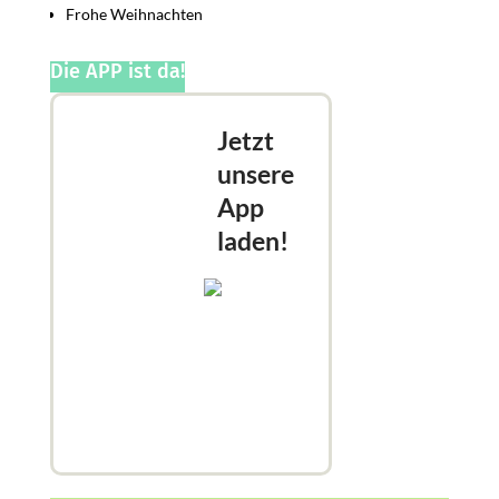
Frohe Weihnachten
Die APP ist da!
Jetzt
unsere
App
laden!