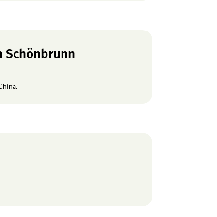
en Schönbrunn
China.