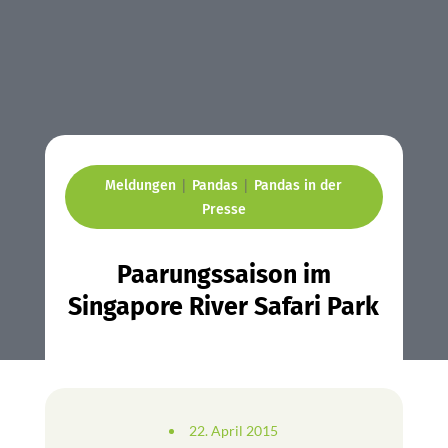
|
|
Meldungen
Pandas
Pandas in der
Presse
Paarungssaison im
Singapore River Safari Park
22. April 2015