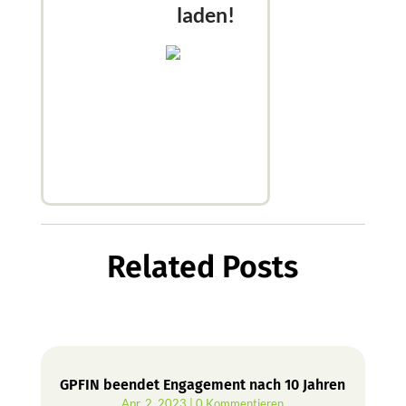
laden!
Related Posts
GPFIN beendet Engagement nach 10 Jahren
Apr. 2, 2023
| 0 Kommentieren