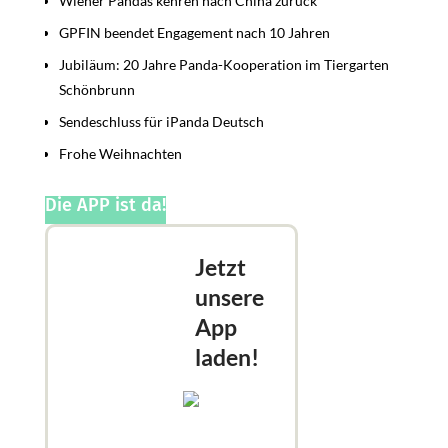
Wiener Pandas kehren nach China zurück
GPFIN beendet Engagement nach 10 Jahren
Jubiläum: 20 Jahre Panda-Kooperation im Tiergarten
Schönbrunn
Sendeschluss für iPanda Deutsch
Frohe Weihnachten
Die APP ist da!
Jetzt
unsere
App
laden!