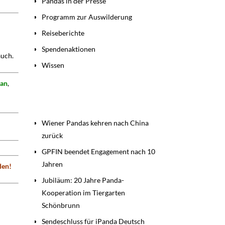
Pandas in der Presse
Programm zur Auswilderung
Reiseberichte
Spendenaktionen
auch.
Wissen
han
,
Beiträge
Wiener Pandas kehren nach China
zurück
GPFIN beendet Engagement nach 10
Jahren
den!
Jubiläum: 20 Jahre Panda-
Kooperation im Tiergarten
Schönbrunn
Sendeschluss für iPanda Deutsch