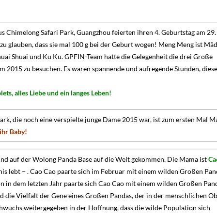
s Chimelong Safari Park, Guangzhou feierten ihren 4. Geburtstag am 29. 
zu glauben, dass sie mal 100 g bei der Geburt wogen! Meng Meng ist Mä
huai Shuai und Ku Ku. GPFIN-Team hatte die Gelegenheit die drei Große
im 2015 zu besuchen. Es waren spannende und aufregende Stunden, dies
plets, alles Liebe und ein langes Leben!
ark, die noch eine verspielte junge Dame 2015 war, ist zum ersten Mal 
ihr Baby!
 sind auf der Wolong Panda Base auf die Welt gekommen. Die Mama ist
Ca
dnis lebt – . Cao Cao paarte sich im Februar mit einem wilden Großen Pan
chon in dem letzten Jahr paarte sich Cao Cao mit einem wilden Großen Pan
rd die Vielfalt der Gene eines Großen Pandas, der in der menschlichen O
hwuchs weitergegeben in der Hoffnung, dass die wilde Population sich