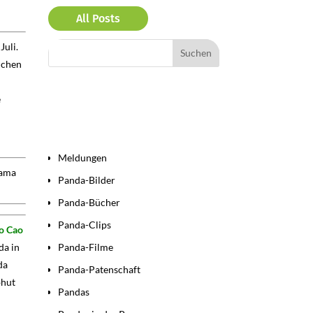
All Posts
Juli.
dchen
e
Bereiche
Meldungen
Mama
Panda-Bilder
Panda-Bücher
Panda-Clips
o Cao
da in
Panda-Filme
da
Panda-Patenschaft
bhut
Pandas