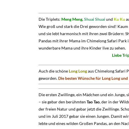
Die Triplets:
Meng Meng
,
Shuai Shuai
und
Ku Ku
au
Wie groß und stark die Drei geworden sind! Kaum 
und sie lebt harmonisch mit ihren zwei Brüdern: S
Pandas mit ihrer Mama im Chimelong Safari Park 
wunderbare Mama und ihre Kinder live zu sehen.
Liebe Tri
Auch die schöne
Long Long
aus Chimelong Safari P
geworden.
Die besten Wünsche für Long Long und 
Die ersten Zwillinge, ein Mädchen und ein Junge,
– sie gebar den berühmten
Tao Tao
, der in der Wil
der freien Natur und gebar jetzt die Zwillinge. S
und im Juli 2017 gebar sie einen Jungen. Damit wi
lebte und eines wilden Großen Pandas, an den Nac