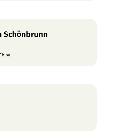
en Schönbrunn
China.