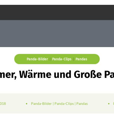
|
|
Panda-Bilder
Panda-Clips
Pandas
er, Wärme und Große P
2018
Panda-Bilder
|
Panda-Clips
|
Pandas