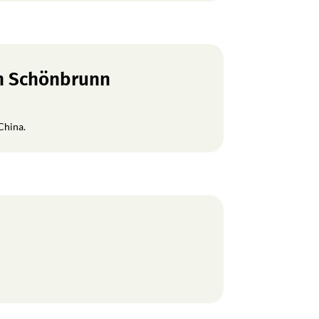
en Schönbrunn
China.