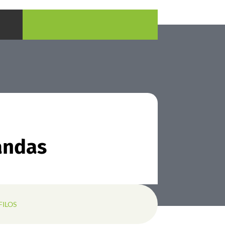
andas
FILOS