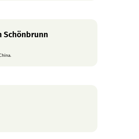
en Schönbrunn
China.