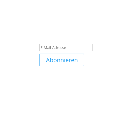
Subscribe to our newslett
Quisque pretium dolor turpis, quis blandit tu
luctus laoreet. Quisque pretium dolor turpis, q
Erfolgsmeldung
Abonnieren