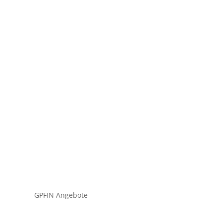
tium dolor turpis, quis blandit a eros nec
GPFIN Angebote