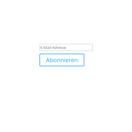
Subscribe to our newslett
Quisque pretium dolor turpis, quis blandit tu
luctus laoreet. Quisque pretium dolor turpis, q
Erfolgsmeldung
Abonnieren