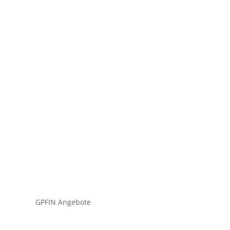
tium dolor turpis, quis blandit a eros nec
GPFIN Angebote