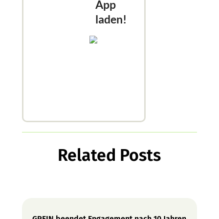
App
laden!
Related Posts
GPFIN beendet Engagement nach 10 Jahren