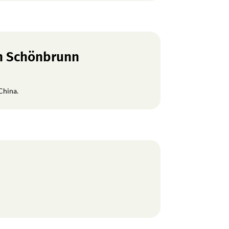
en Schönbrunn
China.