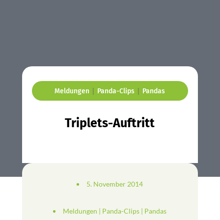
|
|
Meldungen
Panda-Clips
Pandas
Triplets-Auftritt
5. November 2014
Meldungen
|
Panda-Clips
|
Pandas