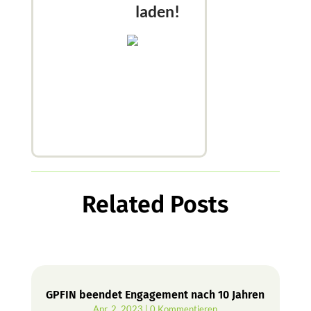
laden!
Related Posts
GPFIN beendet Engagement nach 10 Jahren
Apr. 2, 2023
| 0 Kommentieren