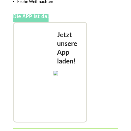
Frohe Weihnachten
Die APP ist da!
Jetzt
unsere
App
laden!