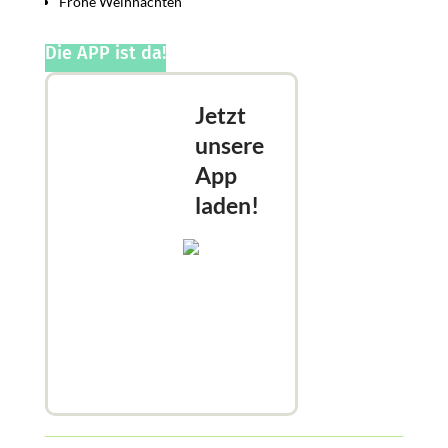
Frohe Weihnachten
Die APP ist da!
Jetzt
unsere
App
laden!