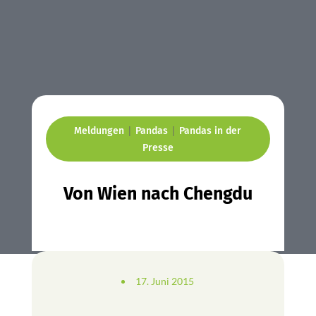
|
|
Meldungen
Pandas
Pandas in der
Presse
Von Wien nach Chengdu
17. Juni 2015